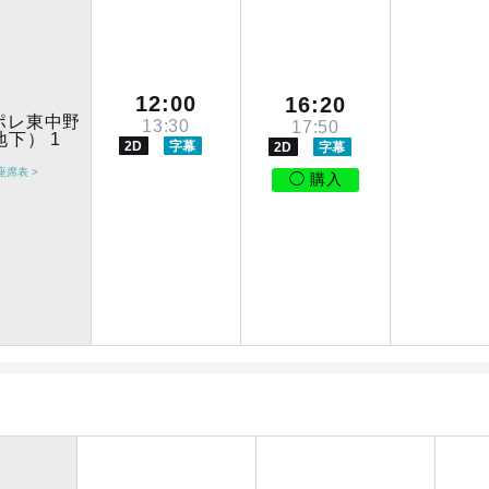
12:00
16:20
ポレ東中野
13:30
17:50
地下） 1
2D
字幕
2D
字幕
座席表 >
◯ 購入