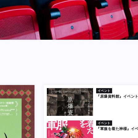
イベント
『原爆資料館』イベン
イベント
『軍服を着た神様』イ