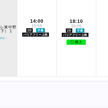
14:00
18:10
15:55
20:05
ポレ東中野
2D
字幕
下） 1
2D
字幕
バリアフリー上映
バリアフリー上映
席表 >
◯ 購入