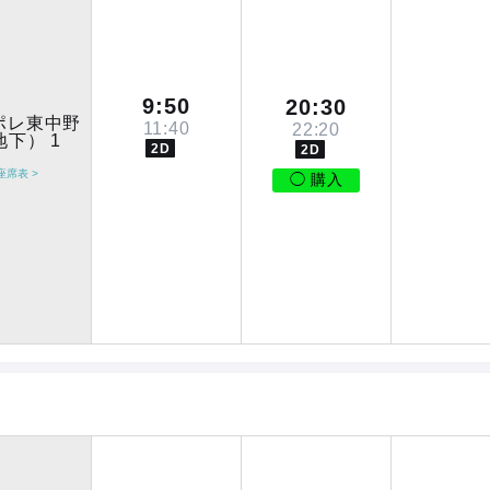
9:50
20:30
ポレ東中野
11:40
22:20
地下） 1
2D
2D
座席表 >
◯ 購入