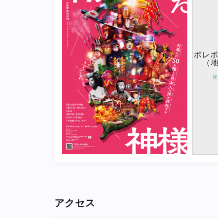
ポレ
（地
座
アクセス