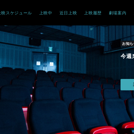
上映スケジュール
上映中
近日上映
上映履歴
劇場案内
お知ら
今週