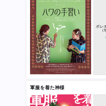
ポレ
（
軍服を着た神様