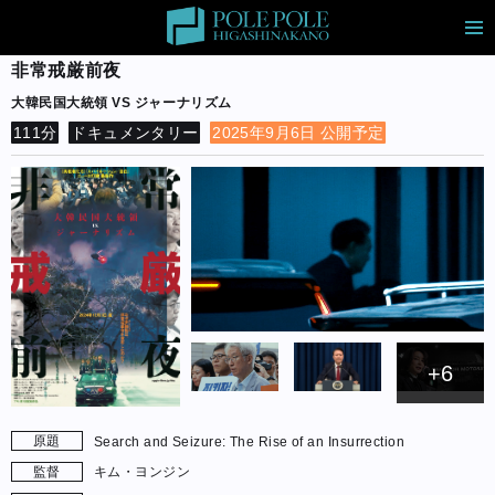
非常戒厳前夜
大韓民国大統領 VS ジャーナリズム
111分
ドキュメンタリー
2025年9月6日 公開予定
+6
原題
Search and Seizure: The Rise of an Insurrection
監督
キム・ヨンジン