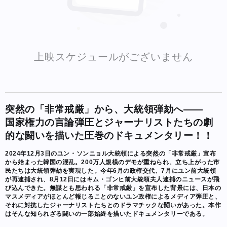
上映スケジュールがございません
突然の「非常戒厳」から、大統領弾劾へ――
国家権力の言論弾圧とジャーナリストたちの劇
的な闘いを描いた圧巻のドキュメンタリー！！
2024年12月3日のユン・ソンニョル大統領による突然の「非常戒厳」宣布
から始まった韓国の混乱。200万人規模のデモが重ねられ、立ち上がった市
民たちは大統領弾劾を実現した。今年6月の政権交代、7月にユン前大統領
が再逮捕され、8月12日にはキム・ゴンヒ前大統領夫人逮捕のニュースが飛
び込んできた。無謀とも思われる「非常戒厳」を宣布した背景には、日本の
マスメディアがほとんど報じることのないユン政権によるメディア弾圧と、
それに対抗したジャーナリストたちとのドラマチックな闘いがあった。本作
はそんな知られざる闘いの一部始終を描いたドキュメンタリーである。