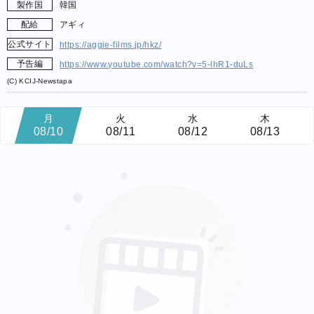
製作国
韓国
配給
アギィ
公式サイト
https://aggie-films.jp/hkz/
予告編
https://www.youtube.com/watch?v=5-lhR1-duLs
(C) KCIJ-Newstapa
月
火
水
木
08/10
08/11
08/12
08/13