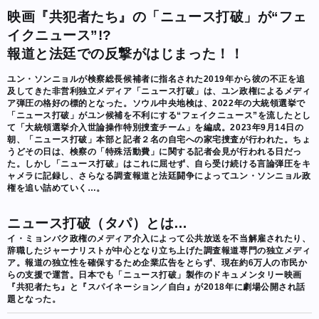
映画『共犯者たち』の「ニュース打破」が“フェ
イクニュース”!?
報道と法廷での反撃がはじまった！！
ユン・ソンニョルが検察総長候補者に指名された2019年から彼の不正を追
及してきた非営利独立メディア「ニュース打破」は、ユン政権によるメディ
ア弾圧の格好の標的となった。ソウル中央地検は、2022年の大統領選挙で
「ニュース打破」がユン候補を不利にする“フェイクニュース”を流したとし
て「大統領選挙介入世論操作特別捜査チーム」を編成。2023年9月14日の
朝、「ニュース打破」本部と記者２名の自宅への家宅捜査が行われた。ちょ
うどその日は、検察の「特殊活動費」に関する記者会見が行われる日だっ
た。しかし「ニュース打破」はこれに屈せず、自ら受け続ける言論弾圧をキ
ャメラに記録し、さらなる調査報道と法廷闘争によってユン・ソンニョル政
権を追い詰めていく…。
ニュース打破（タパ）とは…
イ・ミョンバク政権のメディア介入によって公共放送を不当解雇されたり、
辞職したジャーナリストが中心となり立ち上げた調査報道専門の独立メディ
ア。報道の独立性を確保するため企業広告をとらず、現在約6万人の市民か
らの支援で運営。日本でも「ニュース打破」製作のドキュメンタリー映画
『共犯者たち』と『スパイネーション／自白』が2018年に劇場公開され話
題となった。