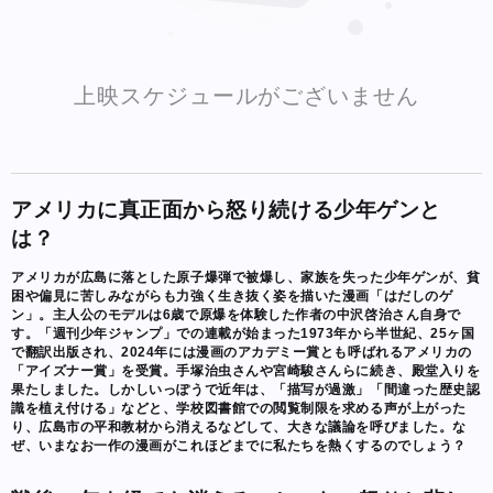
上映スケジュールがございません
アメリカに真正面から怒り続ける少年ゲンと
は？
アメリカが広島に落とした原子爆弾で被爆し、家族を失った少年ゲンが、貧
困や偏見に苦しみながらも力強く生き抜く姿を描いた漫画「はだしのゲ
ン」。主人公のモデルは6歳で原爆を体験した作者の中沢啓治さん自身で
す。「週刊少年ジャンプ」での連載が始まった1973年から半世紀、25ヶ国
で翻訳出版され、2024年には漫画のアカデミー賞とも呼ばれるアメリカの
「アイズナー賞」を受賞。手塚治虫さんや宮崎駿さんらに続き、殿堂入りを
果たしました。しかしいっぽうで近年は、「描写が過激」「間違った歴史認
識を植え付ける」などと、学校図書館での閲覧制限を求める声が上がった
り、広島市の平和教材から消えるなどして、大きな議論を呼びました。な
ぜ、いまなお一作の漫画がこれほどまでに私たちを熱くするのでしょう？