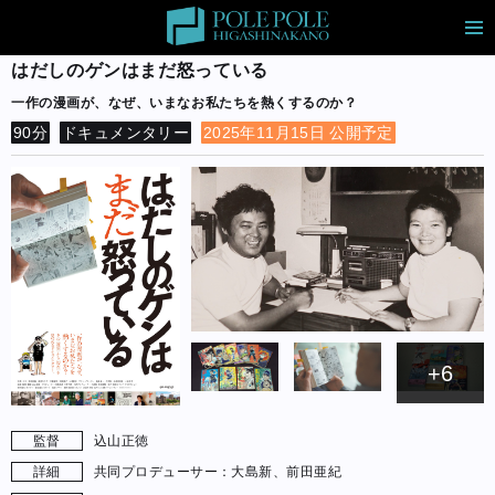
はだしのゲンはまだ怒っている
一作の漫画が、なぜ、いまなお私たちを熱くするのか？
90分
ドキュメンタリー
2025年11月15日 公開予定
+6
監督
込山正徳
詳細
共同プロデューサー：大島新、前田亜紀