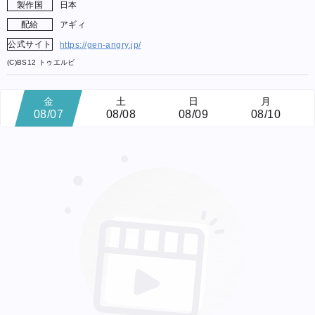
製作国
日本
配給
アギィ
公式サイト
https://gen-angry.jp/
(C)BS12 トゥエルビ
金
土
日
月
08/07
08/08
08/09
08/10