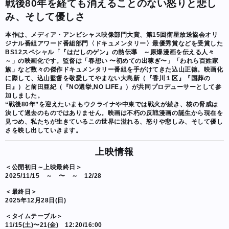
戦後80年を経ても消えることのない怒りと悲し
み、そして優しさ
本作は、メディア・アンビシャス映像部門大賞、第15回衛星放送協会オリ
ジナル番組アワード番組部門〈ドキュメンタリー〉最優秀賞などを受賞した
BS12スペシャル「『はだしのゲン』の熱伝導 ～原爆漫画を伝える人々
～」の映画化です。監督は「春想い 〜初めての出稼ぎ〜」「われら百姓家
族」など数々の傑作ドキュメンタリー番組を手がけてきた込山正徳。映画化
に際して、込山監督を敬愛してやまない大島新（『香川１区』『国葬の
日』）と前田亜紀（『NO選挙,NO LIFE』）が共同プロデューサーとして参
加しました。
“戦後80年”を迎えたいまもウクライナや中東では戦火が続き、核の脅威は
決して過去のものではありません。映画は不朽の反戦漫画の誕生から現在を
見つめ、私たちが生きているこの世界に溢れる、怒りや悲しみ、そして優し
さを映し出していきます。
上映情報
＜公開初日～上映最終日＞
2025/11/15 ～ 〜 ～ 12/28
＜最終日＞
2025年12月28日(日)
＜タイムテーブル＞
11/15(土)〜21(金) 12:20/16:00