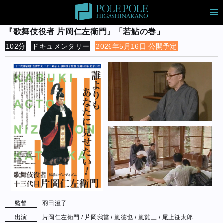
『歌舞伎役者 片岡仁左衛門』「若鮎の巻」
102分
ドキュメンタリー
2026年5月16日 公開予定
監督
羽田澄子
出演
片岡仁左衛門 / 片岡我當 / 嵐徳也 / 嵐雛三 / 尾上笹太郎