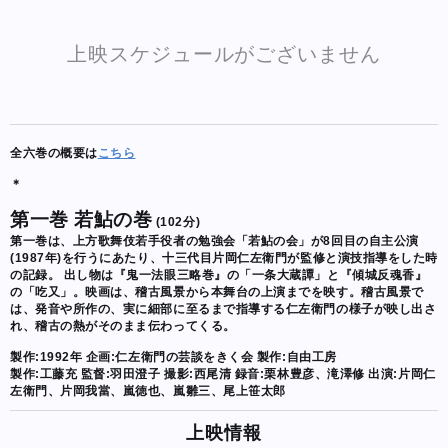
上映スケジュールがございません
全六巻の概要は
こちら
＊
第一巻 若鮎の巻
(102分)
第一巻は、上方歌舞伎若手役者の勉強会「若鮎の会」が8回目の自主公演
(1987年)を行うにあたり、十三代目片岡仁左衛門が監修と演技指導をした時
の記録。 出し物は『鬼一法眼三略巻』の「一条大蔵譚」と『傾城反魂香』
の「吃又」。映画は、稽古風景から本舞台の上演までを映す。稽古風景で
は、発音や所作の、実に細部に至るまで指導する仁左衛門の様子が映し出さ
れ、稽古の熱がそのまま伝わってくる。
製作:1992年 企画:仁左衛門の芸談をきく会 製作:自由工房
製作:工藤充 監督:羽田澄子 撮影:西尾清 録音:栗林豊彦、滝澤修 出演:片岡仁
左衛門、片岡我當、嵐徳也、嵐雛三、尾上笹太郎
上映情報