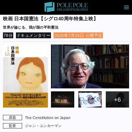
映画 日本国憲法【シグロ40周年特集上映】
世界が論じる、我が国の平和憲法
78分
ドキュメンタリー
2026年7月25日 公開予定
+6
原題
The Constitution on Japan
監督
ジャン・ユンカーマン