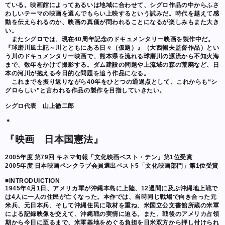
ている。映画館によってあるいは地域に合わせて、シグロ作品の中からふさ
わしいテーマの映画を選んでもらい上映するという試みだ。時代を越えて感
動を伝えられるのか、映画の真価が問われることになるが楽しみもまた大き
い。
またシグロでは、現在40周年記念のドキュメンタリー映画を製作中だ。
『球磨川風土記～川とともにある日々（仮題）』（大西暢夫監督作品）とい
う川のドキュメンタリー映画で、熊本県を流れる球磨川の源流から不知火海
まで、数年をかけて撮影する。ダム建設の問題や上流域の森の荒廃など、日
本の河川が抱える今日的な問題を追う作品になる。
これまでを振り返りながら40年をひとつの通過点として、これからも“シ
グロらしい”と言われる作品の製作を目指していきたい。
シグロ代表 山上徹二郎
＊
『映画 日本国憲法』
2005年度 第79回 キネマ旬報「文化映画ベスト・テン」第1位受賞
2005年度 日本映画ペンクラブ会員選出ベスト5「文化映画部門」第1位受賞
■INTRODUICTION
1945年4月1日、アメリカ軍が沖縄本島に上陸、12週間に及ぶ沖縄地上戦で
は4人に一人の住民が亡くなった。本作では、当時同じ戦場で向き合った元
米兵、元日本兵、そして沖縄住民に取材を重ね、米国立公文書館所蔵の米軍
による記録映像を交えて、沖縄戦の実情に迫る。また、戦後のアメリカ占領
期から今日に至るまで、米軍基地をめぐる負担を日米双方から押し付けられ