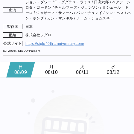
ジョン・ダワー / C・ダグラス・ラミス / 日高六郎 / ベアテ・シ
ロタ・ゴードン / チャルマーズ・ジョンソン / ミシェール・キ
出演
ーロ / ジョゼーフ・サマーハ / バン・チュンイ / シン・ヘス / ハ
ン・ホング / カン・マンギル / ノーム・チョムスキー
製作国
日本
配給
株式会社シグロ
公式サイト
https://siglo40th-anniversary.com/
(C) 2005, SIGLO/Palabra
日
月
火
水
08/09
08/10
08/11
08/12