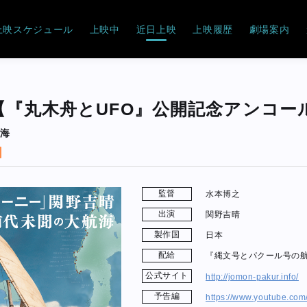
上映スケジュール
上映中
近日上映
上映履歴
劇場案内
『丸木舟とUFO』公開記念アンコー
航海
監督
水本博之
出演
関野吉晴
製作国
日本
配給
『縄文号とパクール号の
公式サイト
http://jomon-pakur.info/
予告編
https://www.youtube.c