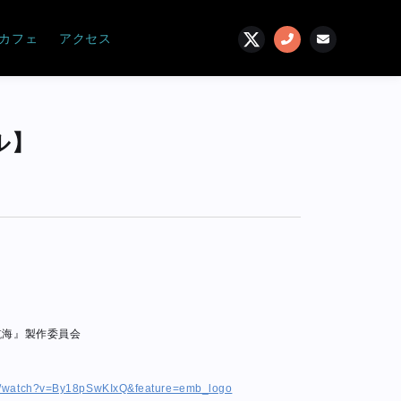
カフェ
アクセス
ル】
航海』製作委員会
om/watch?v=By18pSwKIxQ&feature=emb_logo