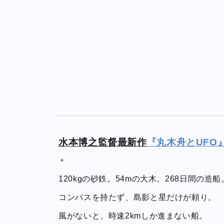
水本博之監督最新作
『丸木舟とUFO
＊
120kgの砂鉄。54mの大木。268日間の造船
コンパスを持たず、島影と星だけが頼り。
風がないと、時速2kmしか進まない船。