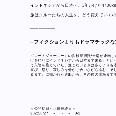
インドネシアから日本へ、3年かけた4700k
旅はクルーたちの人生を、どう変えていく
─────────
─フィクションよりもドラマチックな
グレートジャーニー』の探検家 関野吉晴が企画
けを頼りにインドネシアから日本まで来る」とい
う欠陥を抱えていた。進まないときは歩くよりも
喜び、怒り、哀しみを分かち合いながら進む。そし
るまで』に描かれた造船から、その後の航海まで
＜公開初日～上映最終日＞
2022/8/27 ～ 〜 ～ 9/2