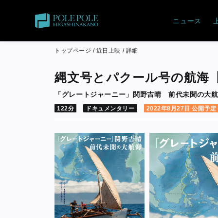
ニュース
トップページ
/
近日上映
/
詳細
縄文号とパクール号の航海【
「グレートジャーニー」関野吉晴 前代未聞の大
122分
ドキュメンタリー
2022年8月27日 公開予定