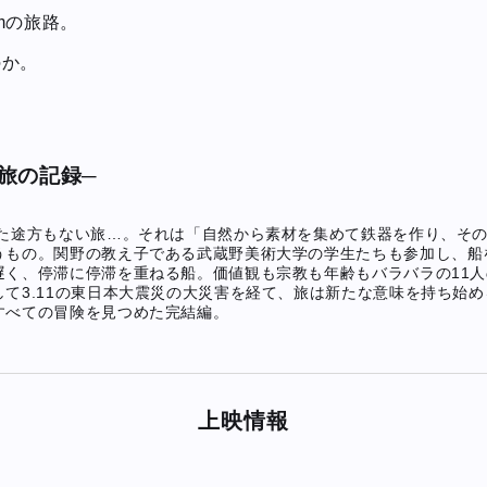
mの旅路。
のか。
旅の記録─
した途方もない旅…。それは「自然から素材を集めて鉄器を作り、そ
うもの。関野の教え子である武蔵野美術大学の学生たちも参加し、船
遅く、停滞に停滞を重ねる船。価値観も宗教も年齢もバラバラの11
て3.11の東日本大震災の大災害を経て、旅は新たな意味を持ち始め
すべての冒険を見つめた完結編。
上映情報