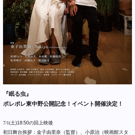
『眠る虫』
ポレポレ東中野公開記念！イベント開催決定！
7/1(
土
)18:50
の回上映後
初日舞台挨拶：金子由里奈（監督）、小原治（映画館スタ