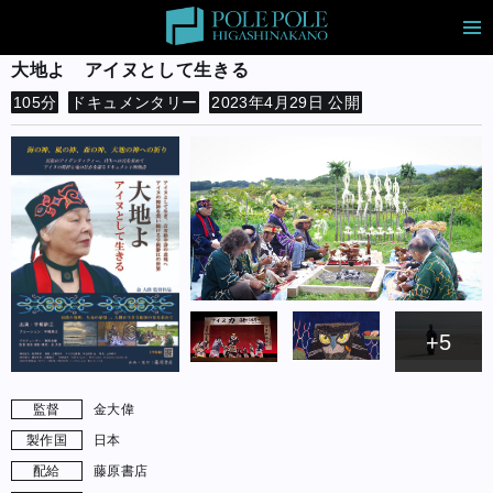
大地よ アイヌとして生きる
105分
ドキュメンタリー
2023年4月29日 公開
+5
監督
金大偉
製作国
日本
配給
藤原書店