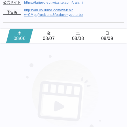
公式サイト
https://taiiproject.wixsite.com/daichi
https://m.youtube.com/watch?
予告編
v=CMpgYqebLns&feature=youtu.be
木
金
土
日
08/06
08/07
08/08
08/09