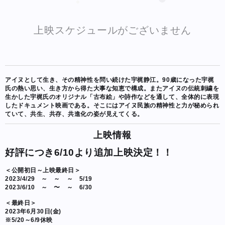
上映スケジュールがございません
アイヌとして生き、その精神性を問い続けた宇梶静江。90歳になった宇梶
氏の熱い思い、生き方から得た大事な知恵で構成。またアイヌの伝統刺繍を
生かした宇梶氏のオリジナル「古布絵」や詩作などを通して、全体的に表現
したドキュメント映画である。そこにはアイヌ民族の精神性と力が秘められ
ていて、共生、共存、共進化の姿が見えてくる。
上映情報
好評につき6/10より追加上映決定！！
＜公開初日～上映最終日＞
2023/4/29 ～ ～ ～ 5/19
2023/6/10 ～ 〜 ～ 6/30
＜最終日＞
2023年6月30日(金)
※5/20～6/9休映